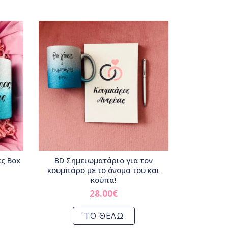
ες Box
BD Σημειωματάριο για τον
κουμπάρο με το όνομα του και
κούπα!
28.00
€
ΤΟ ΘΕΛΩ