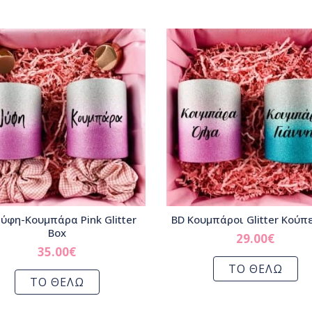
ύφη-Κουμπάρα Pink Glitter
BD Κουμπάροι Glitter Κούπ
Box
29.00
€
35.00
€
ΤΟ ΘΕΛΩ
ΤΟ ΘΕΛΩ