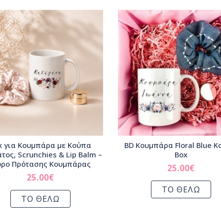
x για Κουμπάρα με Κούπα
BD Κουμπάρα Floral Blue 
τος, Scrunchies & Lip Balm –
Box
ρο Πρότασης Κουμπάρας
25.00
€
25.00
€
ΤΟ ΘΕΛΩ
ΤΟ ΘΕΛΩ