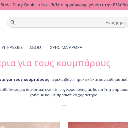
Bridal Diary Book το Νο1 βιβλίο οργάνωσης γάμου στην Ελλάδα
ΥΠΗΡΕΣΙΕΣ
ABOUT
ΧΡΗΣΙΜΑ ΑΡΘΡΑ
ρια για τους κουμπάρους
ια για τους κουμπάρους
περιλαμβάνει πρακτικά και συναισθηματικά
ρθούν ως μια διακριτική ένδειξη ευγνωμοσύνης, με δυνατότητα προσωπο
χρήσιμα και με προσωπικό χαρακτήρα.
—