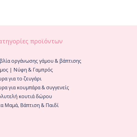
ατηγορίες προϊόντων
βλία οργάνωσης γάμου & βάπτισης
μος | Νύφη & Γαμπρός
ρα για το ζευγάρι
ρα για κουμπάρα & συγγενείς
λυτελή κουτιά δώρου
α Μαμά, Βάπτιση & Παιδί