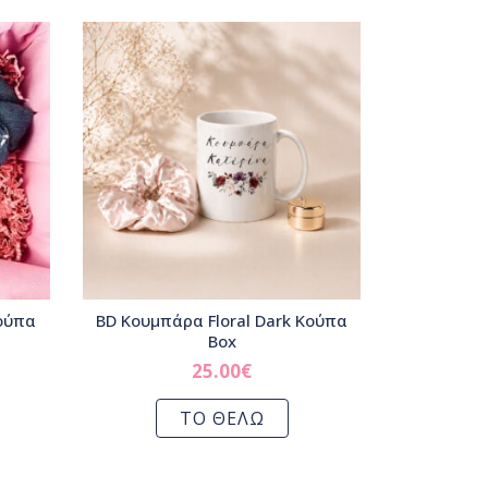
Κούπα
BD Κουμπάρα Floral Dark Κούπα
Box
25.00
€
ΤΟ ΘΕΛΩ