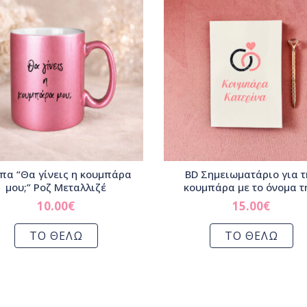
πα “Θα γίνεις η κουμπάρα
BD Σημειωματάριο για τ
μου;” Ροζ Μεταλλιζέ
κουμπάρα με το όνομα τ
10.00
€
15.00
€
ΤΟ ΘΕΛΩ
ΤΟ ΘΕΛΩ