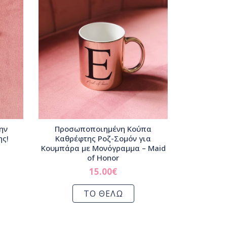
ην
Προσωποποιημένη Κούπα
ης!
Καθρέφτης Ροζ-Σομόν για
Κουμπάρα με Μονόγραμμα – Maid
of Honor
15.00
€
ΤΟ ΘΕΛΩ