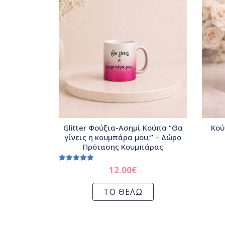
Glitter Φούξια-Ασημί Κούπα “Θα
Κού
γίνεις η κουμπάρα μου;” – Δώρο
Πρότασης Κουμπάρας
Rated
5.00
12.00
€
out of 5
ΤΟ ΘΕΛΩ