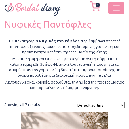
0
Νυφικές Παντόφλες
Η υποκατηγορία
Νυφικές παντόφλες
περιλαμβάνει πετσετέ
παντόφλες ξενοδοχειακού τύπου, σχεδιασμένες για άνεση και
πρακτικότητα κατά την προετοιμασία της νύφης.
Με απαλή υφή και One size εφαρμογή με άνετη φόρμα που
καλύπτει μεγέθη 36 έως 44, αποτελούν ιδανική επιλογή για τις
στιγμές πριν τον γάμο, ενώ η δυνατότητα προσωποποίησης με
όνομα προσθέτει μια διακριτική, προσωπική πινελιά.
Λειτουργικές και κομψές, φοριούνται την ημέρα της προετοιμασίας
και παραμένουν ως όμορφη ανάμνηση.
—
Showing all 7 results