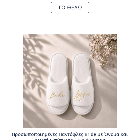
ΤΟ ΘΕΛΩ
Προσωποποιημένες Παντόφλες Bride με Όνομα και