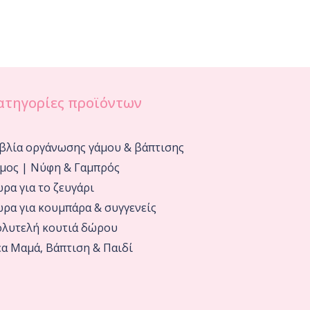
ατηγορίες προϊόντων
βλία οργάνωσης γάμου & βάπτισης
μος | Νύφη & Γαμπρός
ρα για το ζευγάρι
ρα για κουμπάρα & συγγενείς
λυτελή κουτιά δώρου
α Μαμά, Βάπτιση & Παιδί