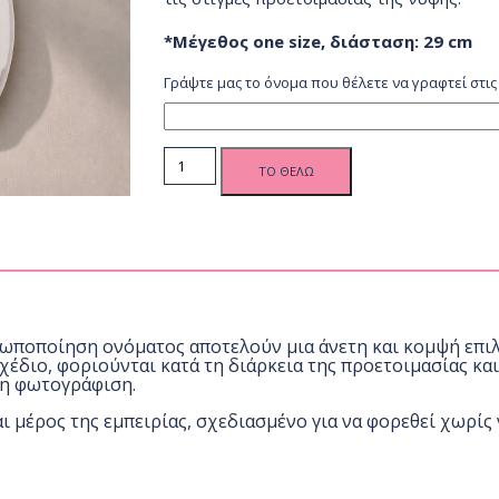
*Μέγεθος one size, διάσταση: 29 cm
Γράψτε μας το όνομα που θέλετε να γραφτεί στις
Νυφικές
ΤΟ ΘΕΛΩ
παντόφλες
Bride με
όνομα και
floral ροζ-
σομόν
σχέδιο
quantity
ωποποίηση ονόματος αποτελούν μια άνετη και κομψή επιλο
 σχέδιο, φοριούνται κατά τη διάρκεια της προετοιμασίας κ
 τη φωτογράφιση.
αι μέρος της εμπειρίας, σχεδιασμένο για να φορεθεί χωρίς