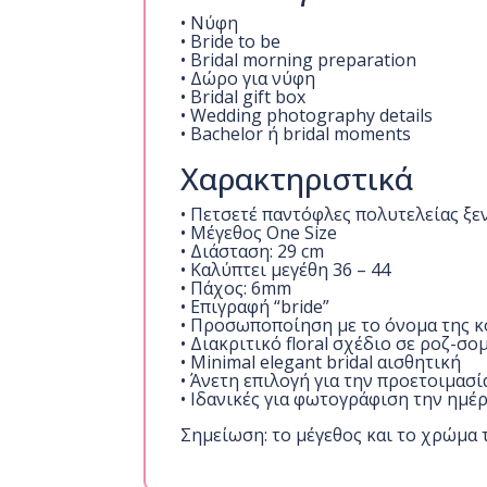
• Νύφη
• Bride to be
• Bridal morning preparation
• Δώρο για νύφη
• Bridal gift box
• Wedding photography details
• Bachelor ή bridal moments
Χαρακτηριστικά
• Πετσετέ παντόφλες πολυτελείας ξ
• Μέγεθος One Size
• Διάσταση: 29 cm
• Καλύπτει μεγέθη 36 – 44
• Πάχος: 6mm
• Επιγραφή “bride”
• Προσωποποίηση με το όνομα της κ
• Διακριτικό floral σχέδιο σε ροζ-σ
• Minimal elegant bridal αισθητική
• Άνετη επιλογή για την προετοιμασί
• Ιδανικές για φωτογράφιση την ημέ
Σημείωση: το μέγεθος και το χρώμα 