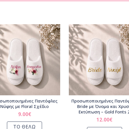
σωποποιημένες Παντόφλες
Προσωποποιημένες Παντό
Νύφης με Floral Σχέδιο
Bride με Όνομα και Χρυ
Εκτύπωση – Gold Fonts 
9.00
€
12.00
€
ΤΟ ΘΕΛΩ