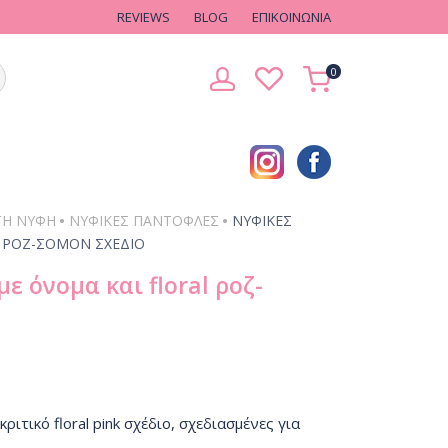
REVIEWS
BLOG
EΠΙΚΟΙΝΩΝΙΑ
0
•
•
ΤΗ ΝΎΦΗ
ΝΥΦΙΚΈΣ ΠΑΝΤΌΦΛΕΣ
ΝΥΦΙΚΈΣ
 ΡΟΖ-ΣΟΜΌΝ ΣΧΈΔΙΟ
ε όνομα και floral ροζ-
ιτικό floral pink σχέδιο, σχεδιασμένες για