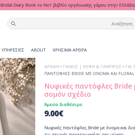
Bridal Diary Book το Νο1 βιβλίο οργάνωσης γάμου στην Ελλάδα
ΥΠΗΡΕΣΙΕΣ
ABOUT
ΧΡΗΣΙΜΑ ΑΡΘΡΑ
•
•
ΑΡΧΙΚΗ
ΓΆΜΟΣ | ΝΎΦΗ & ΓΑΜΠΡΌΣ
ΓΙΑ 
ΠΑΝΤΌΦΛΕΣ BRIDE ΜΕ ΌΝΟΜΑ ΚΑΙ FLORAL
Νυφικές παντόφλες Bride μ
σομόν σχέδιο
Άμεσα διαθέσιμο
9.00
€
Νυφικές παντόφλες Bride με όνομα και διακρ
τις στιγμές προετοιμασίας της νύφης.