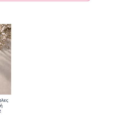
φλες
σή
2