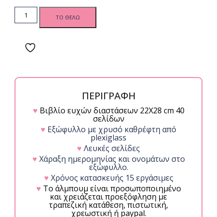
BD Βιβλίο
ΤΟ ΘΕΛΩ
Ευχών -
Χρυσός
Καθρέφτης
Plexiglass
quantity
ΠΕΡΙΓΡΑΦΗ
♥
Βιβλίο ευχών διαστάσεων 22Χ28 cm 40
σελίδων
♥
Εξώφυλλο με χρυσό καθρέφτη από
plexiglass
♥
Λευκές σελίδες
♥
Χάραξη ημερομηνίας και ονομάτων στο
εξώφυλλο.
♥
Χρόνος κατασκευής 15 εργάσιμες
♥
Το άλμπουμ είναι προσωποποιημένο
και χρειάζεται προεξόφληση με
τραπεζική κατάθεση, πιστωτική,
χρεωστική ή paypal.