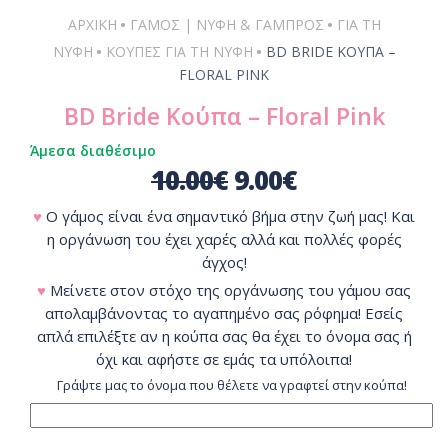
•
•
ΑΡΧΙΚΗ
ΓΆΜΟΣ | ΝΎΦΗ & ΓΑΜΠΡΌΣ
ΓΙΑ ΤΗ
•
•
ΝΎΦΗ
ΚΟΎΠΕΣ ΓΙΑ ΤΗ ΝΎΦΗ
BD BRIDE ΚΟΎΠΑ –
FLORAL PINK
BD Bride Κούπα – Floral Pink
Άμεσα διαθέσιμο
10.00
€
9.00
€
♥
Ο γάμος είναι ένα σημαντικό βήμα στην ζωή μας! Και
η οργάνωση του έχει χαρές αλλά και πολλές φορές
άγχος!
♥
Μείνετε στον στόχο της οργάνωσης του γάμου σας
απολαμβάνοντας το αγαπημένο σας ρόφημα! Εσείς
απλά επιλέξτε αν η κούπα σας θα έχει το όνομα σας ή
όχι και αφήστε σε εμάς τα υπόλοιπα!
Γράψτε μας το όνομα που θέλετε να γραφτεί στην κούπα!