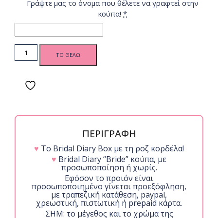
Γράψτε μας το όνομα που θέλετε να γραφτεί στην
κούπα!
*
BD
ΤΟ ΘΕΛΩ
Bride
Κούπα -
Floral
Pink
quantity
ΠΕΡΙΓΡΑΦΗ
♥
Το Bridal Diary Box με τη ροζ κορδέλα!
♥
Bridal Diary “Bride” κούπα, με
προσωποποίηση ή χωρίς.
Εφόσον το προιόν είναι
προσωποποιημένο γίνεται προεξόφληση,
με τραπεζική κατάθεση, paypal,
χρεωστική, πιστωτική ή prepaid κάρτα.
ΣΗΜ: το μέγεθος και το χρώμα της