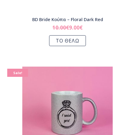
BD Bride Κούπα – Floral Dark Red
10.00
€
9.00
€
ΤΟ ΘΕΛΩ
Sale!