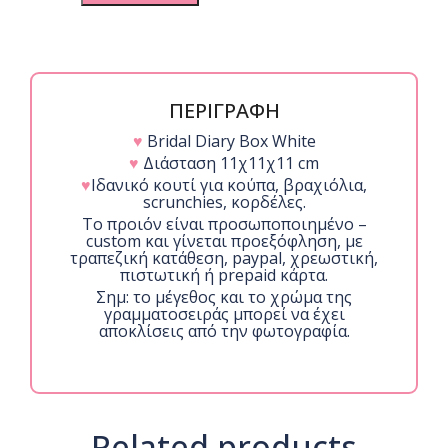
Κούπας
quantity
ΠΕΡΙΓΡΑΦΗ
♥
Bridal Diary Box White
♥
Διάσταση 11χ11χ11 cm
♥
Ιδανικό κουτί για κούπα, βραχιόλια,
scrunchies, κορδέλες.
Το προιόν είναι προσωποποιημένο –
custom και γίνεται προεξόφληση, με
τραπεζική κατάθεση, paypal, χρεωστική,
πιστωτική ή prepaid κάρτα.
Σημ: το μέγεθος και το χρώμα της
γραμματοσειράς μπορεί να έχει
αποκλίσεις από την φωτογραφία.
Related products