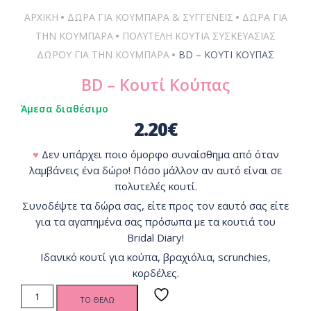
•
•
ΑΡΧΙΚΗ
ΔΏΡΑ ΓΙΑ ΚΟΥΜΠΆΡΑ & ΣΥΓΓΕΝΕΊΣ
ΔΏΡΑ ΓΙΑ
•
ΤΗΝ ΚΟΥΜΠΆΡΑ
ΠΟΛΥΤΕΛΉ ΚΟΥΤΙΆ ΣΥΣΚΕΥΑΣΊΑΣ
•
ΔΏΡΟΥ ΓΙΑ ΤΗΝ ΚΟΥΜΠΆΡΑ
BD – ΚΟΥΤΊ ΚΟΎΠΑΣ
BD – Κουτί Κούπας
Άμεσα διαθέσιμο
2.20
€
♥
Δεν υπάρχει ποιο όμορφο συναίσθημα από όταν
λαμβάνεις ένα δώρο! Πόσο μάλλον αν αυτό είναι σε
πολυτελές κουτί.
Συνοδέψτε τα δώρα σας, είτε προς τον εαυτό σας είτε
για τα αγαπημένα σας πρόσωπα με τα κουτιά του
Bridal Diary!
Ιδανικό κουτί για κούπα, βραχιόλια, scrunchies,
κορδέλες.
BD -
ΤΟ ΘΕΛΩ
Κουτί