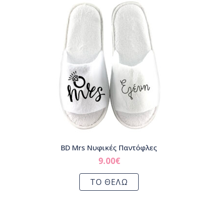
BD Mrs Νυφικές Παντόφλες
9.00
€
ΤΟ ΘΕΛΩ