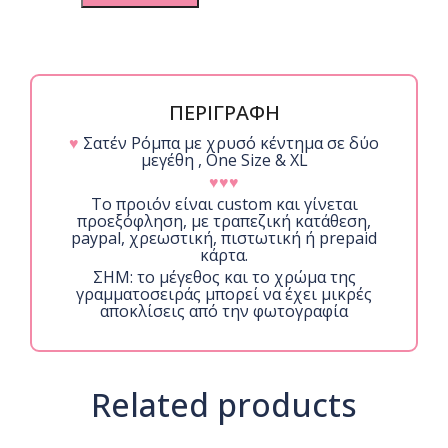
Νυφική
Σατέν
Ρόμπα
Με
Χρυσό
Κέντημα
ΠΕΡΙΓΡΑΦΗ
Bride
♥
Σατέν Ρόμπα με χρυσό κέντημα σε δύο
quantity
μεγέθη , One Size & XL
♥♥♥
Το προιόν είναι custom και γίνεται
προεξόφληση, με τραπεζική κατάθεση,
paypal, χρεωστική, πιστωτική ή prepaid
κάρτα.
ΣΗΜ: το μέγεθος και το χρώμα της
γραμματοσειράς μπορεί να έχει μικρές
αποκλίσεις από την φωτογραφία
Related products