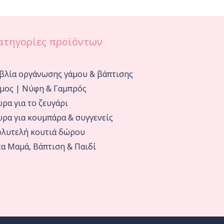
ατηγορίες προϊόντων
βλία οργάνωσης γάμου & βάπτισης
μος | Νύφη & Γαμπρός
ρα για το ζευγάρι
ρα για κουμπάρα & συγγενείς
λυτελή κουτιά δώρου
α Μαμά, Βάπτιση & Παιδί