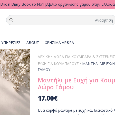
Bridal Diary Book το Νο1 βιβλίο οργάνωσης γάμου στην Ελλάδα
ΥΠΗΡΕΣΙΕΣ
ABOUT
ΧΡΗΣΙΜΑ ΑΡΘΡΑ
•
ΑΡΧΙΚΗ
ΔΏΡΑ ΓΙΑ ΚΟΥΜΠΆΡΑ & ΣΥΓΓΕΝΕΊΣ
•
ΕΥΧΉ ΓΙΑ ΚΟΥΜΠΆΡΟΥΣ
ΜΑΝΤΉΛΙ ΜΕ ΕΥΧ
ΓΆΜΟΥ
Μαντήλι με Ευχή για Κου
Δώρο Γάμου
17.00
€
Ένα κομψό μαντήλι με ευχή και διακριτικό