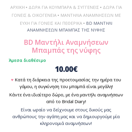
•
•
ΑΡΧΙΚΗ
ΔΏΡΑ ΓΙΑ ΚΟΥΜΠΆΡΑ & ΣΥΓΓΕΝΕΊΣ
ΔΏΡΑ ΓΙΑ
•
ΓΟΝΕΊΣ & ΟΙΚΟΓΈΝΕΙΑ
ΜΑΝΤΉΛΙΑ ΑΝΑΜΝΉΣΕΩΝ ΜΕ
•
ΕΥΧΉ ΓΙΑ ΓΟΝΕΊΣ ΚΑΙ ΠΕΘΕΡΙΚΆ
BD ΜΑΝΤΉΛΙ
ΑΝΑΜΝΉΣΕΩΝ ΜΠΑΜΠΆΣ ΤΗΣ ΝΎΦΗΣ
BD Μαντήλι Αναμνήσεων
Μπαμπάς της νύφης
Άμεσα διαθέσιμο
10.00
€
♥
Κατά τη διάρκεια της προετοιμασίας την ημέρα του
γάμου, η συγκίνηση του μπαμπά είναι μεγάλη!
Κάντε ένα ιδιαίτερο δώρο, με ένα μαντήλι αναμνήσεων
από το Bridal Diary!
Είναι ωραίο να δείχνουμε στους δικούς μας
ανθρώπους την αγάπη μας και να δημιουργούμε μία
κληρονομιά αναμνήσεων!