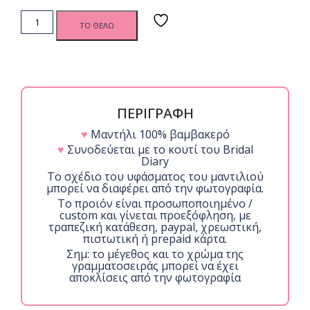
BD Μαντήλι
ΤΟ ΘΕΛΩ
Αναμνήσεων
Μπαμπάς
της νύφης
quantity
ΠΕΡΙΓΡΑΦΗ
♥
Μαντήλι 100% βαμβακερό
♥
Συνοδεύεται με το κουτί του Bridal
Diary
Το σχέδιο του υφάσματος του μαντιλιού
μπορεί να διαφέρει από την φωτογραφία.
Το προιόν είναι προσωποποιημένο /
custom και γίνεται προεξόφληση, με
τραπεζική κατάθεση, paypal, χρεωστική,
πιστωτική ή prepaid κάρτα.
Σημ: το μέγεθος και το χρώμα της
γραμματοσειράς μπορεί να έχει
αποκλίσεις από την φωτογραφία