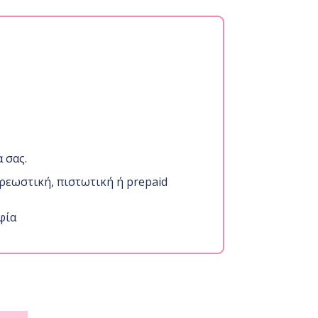
 σας.
ρεωστική, πιστωτική ή prepaid
φία