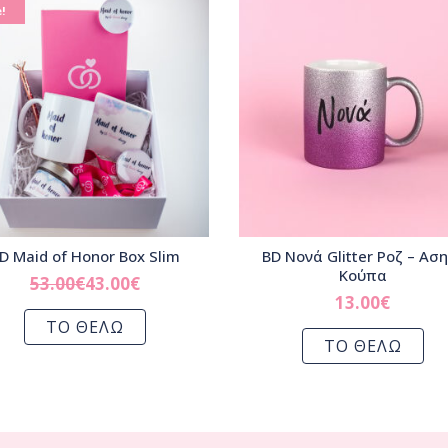
!
D Maid of Honor Box Slim
BD Νονά Glitter Ροζ – Ασ
Κούπα
53.00
€
43.00
€
13.00
€
ΤΟ ΘΕΛΩ
ΤΟ ΘΕΛΩ