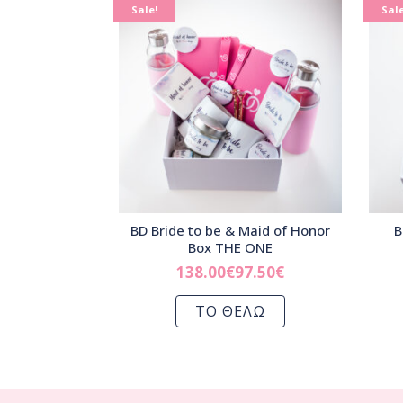
Sale!
Sale
BD Bride to be & Maid of Honor
B
Box THE ONE
138.00
€
97.50
€
ΤΟ ΘΕΛΩ