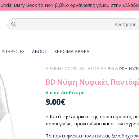
Bridal Diary Book το Νο1 βιβλίο οργάνωσης γάμου στην Ελλάδα
ΥΠΗΡΕΣΙΕΣ
ABOUT
ΧΡΗΣΙΜΑ ΑΡΘΡΑ
•
•
ΑΡΧΙΚΗ
ΧΩΡΊΣ ΚΑΤΗΓΟΡΊΑ
BD ΝΎΦΗ ΝΥΦΙ
BD Νύφη Νυφικές Παντόφλε
Άμεσα διαθέσιμο
9.00
€
♥
Κατά την διάρκεια της προετοιμασίας μας
προσεγμένη, προκειμένου και οι φωτογραφί
Τα παντοφλάκια πολυτελείας ξενοδοχειακού