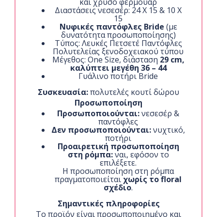
και χρυσό φερμουάρ
Διαστάσεις νεσεσέρ: 24 Χ 15 & 10 Χ
15
Νυφικές παντόφλες Bride
(με
δυνατότητα προσωποποίησης)
Τύπος: Λευκές Πετσετέ Παντόφλες
Πολυτελείας ξενοδοχειακού τύπου
Μέγεθος: One Size, διάσταση
29 cm,
καλύπτει μεγέθη 36 – 44
Γυάλινο ποτήρι Bride
Συσκευασία:
πολυτελές κουτί δώρου
Προσωποποίηση
Προσωποποιούνται:
νεσεσέρ &
παντόφλες
Δεν προσωποποιούνται:
νυχτικό,
ποτήρι
Προαιρετική προσωποποίηση
στη ρόμπα:
ναι, εφόσον το
επιλέξετε.
Η προσωποποίηση στη ρόμπα
πραγματοποιείται
χωρίς το floral
σχέδιο
.
Σημαντικές πληροφορίες
Το προϊόν είναι προσωποποιημένο και