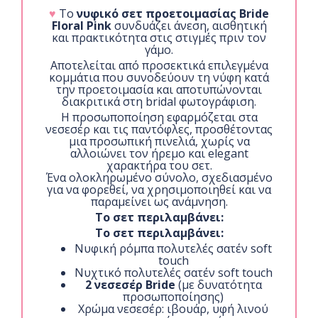
♥
Το
νυφικό σετ προετοιμασίας Bride
Floral Pink
συνδυάζει άνεση, αισθητική
και πρακτικότητα στις στιγμές πριν τον
γάμο.
Αποτελείται από προσεκτικά επιλεγμένα
κομμάτια που συνοδεύουν τη νύφη κατά
την προετοιμασία και αποτυπώνονται
διακριτικά στη bridal φωτογράφιση.
Η προσωποποίηση εφαρμόζεται στα
νεσεσέρ και τις παντόφλες, προσθέτοντας
μια προσωπική πινελιά, χωρίς να
αλλοιώνει τον ήρεμο και elegant
χαρακτήρα του σετ.
Ένα ολοκληρωμένο σύνολο, σχεδιασμένο
για να φορεθεί, να χρησιμοποιηθεί και να
παραμείνει ως ανάμνηση.
Το σετ περιλαμβάνει:
Το σετ περιλαμβάνει:
Νυφική ρόμπα πολυτελές σατέν soft
touch
Νυχτικό πολυτελές σατέν soft touch
2 νεσεσέρ Bride
(με δυνατότητα
προσωποποίησης)
Χρώμα νεσεσέρ: ιβουάρ, υφή λινού