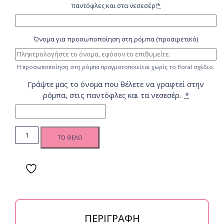
παντόφλες και στα νεσεσέρ!
*
Όνομα για προσωποποίηση στη ρόμπα (προαιρετικό)
Η προσωποποίηση στη ρόμπα πραγματοποιείται χωρίς το floral σχέδιο.
Γράψτε μας το όνομα που θέλετε να γραφτεί στην
ρόμπα, στις παντόφλες και τα νεσεσέρ.
*
Νυφικό σετ
ΤΟ ΘΕΛΩ
προετοιμασίας
Bride με
ρόμπα,
νυχτικό &
αξεσουάρ -
Dark Floral
Bride quantity
ΠΕΡΙΓΡΑΦΗ