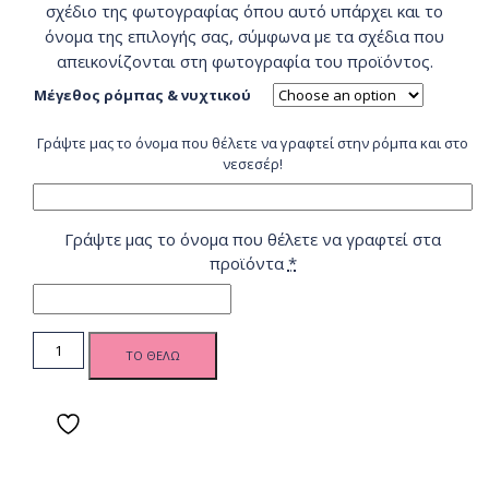
σχέδιο της φωτογραφίας όπου αυτό υπάρχει και το
όνομα της επιλογής σας, σύμφωνα με τα σχέδια που
απεικονίζονται στη φωτογραφία του προϊόντος.
Μέγεθος ρόμπας & νυχτικού
Γράψτε μας το όνομα που θέλετε να γραφτεί στην ρόμπα και στο
νεσεσέρ!
Γράψτε μας το όνομα που θέλετε να γραφτεί στα
προϊόντα
*
BD Νυφικό σετ
ΤΟ ΘΕΛΩ
προετοιμασίας
γάμου, με
ρόμπα και
νυχτικό - Dark
Floral Νύφη |
PS quantity