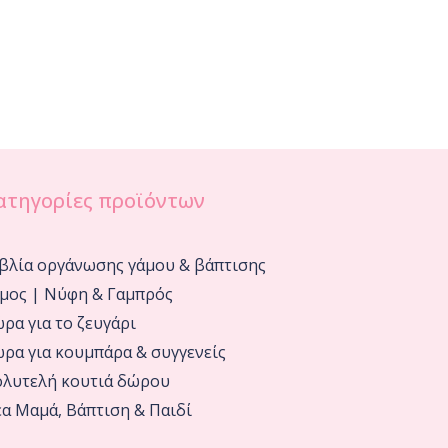
ατηγορίες προϊόντων
βλία οργάνωσης γάμου & βάπτισης
μος | Νύφη & Γαμπρός
ρα για το ζευγάρι
ρα για κουμπάρα & συγγενείς
λυτελή κουτιά δώρου
α Μαμά, Βάπτιση & Παιδί