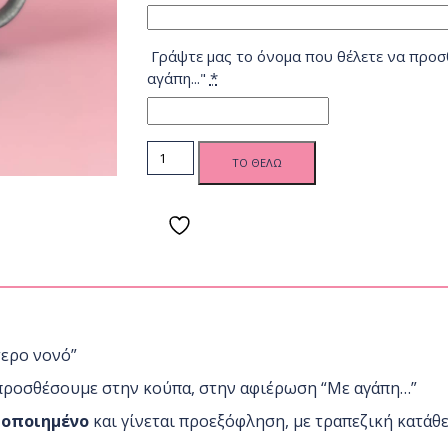
Γράψτε μας το όνομα που θέλετε να προσ
αγάπη..."
*
BD "Στον
ΤΟ ΘΕΛΩ
καλύτερο
νονό"
Glitter
Μπλε -
Ασημί
Κούπα
quantity
τερο νονό”
 προσθέσουμε στην κούπα, στην αφιέρωση “Με αγάπη…”
ποποιημένο
και γίνεται προεξόφληση, με τραπεζική κατάθε