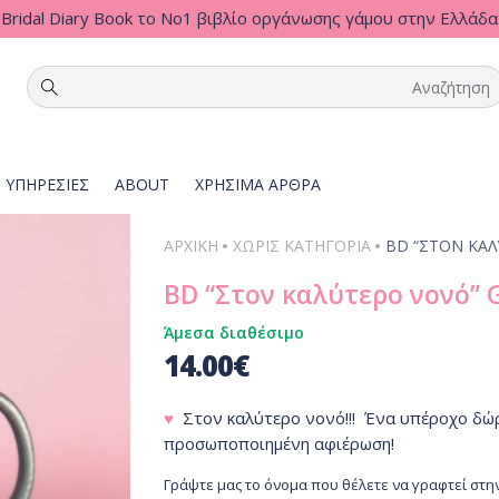
Bridal Diary Book το Νο1 βιβλίο οργάνωσης γάμου στην Ελλάδα
ΥΠΗΡΕΣΙΕΣ
ABOUT
ΧΡΗΣΙΜΑ ΑΡΘΡΑ
•
•
ΑΡΧΙΚΗ
ΧΩΡΊΣ ΚΑΤΗΓΟΡΊΑ
BD “ΣΤΟΝ ΚΑΛ
BD “Στον καλύτερο νονό” 
Άμεσα διαθέσιμο
14.00
€
♥
Στον καλύτερο νονό!!! Ένα υπέροχο δώρ
προσωποποιημένη αφιέρωση!
Γράψτε μας το όνομα που θέλετε να γραφτεί στη