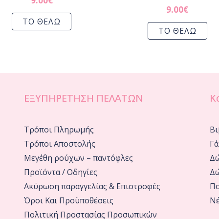
9.00
€
9.00
€
ΤΟ ΘΕΛΩ
ΤΟ ΘΕΛΩ
ΕΞΥΠΗΡΕΤΗΣΗ ΠΕΛΑΤΩΝ
Κ
Τρόποι Πληρωμής
Βι
Τρόποι Αποστολής
Γά
Μεγέθη ρούχων – παντόφλες
Δώ
Προϊόντα / Οδηγίες
Δώ
Ακύρωση παραγγελίας & Επιστροφές
Πο
Όροι Και Προϋποθέσεις
Νέ
Πολιτική Προστασίας Προσωπικών