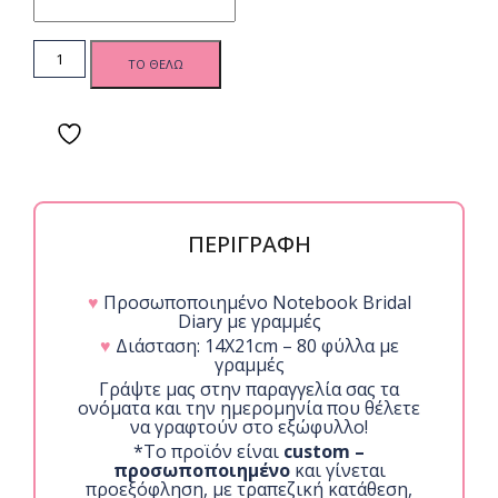
BD
ΤΟ ΘΕΛΩ
Notebook
F. Green
quantity
ΠΕΡΙΓΡΑΦΗ
♥
Προσωποποιημένο Notebook Bridal
Diary με γραμμές
♥
Διάσταση: 14Χ21cm – 80 φύλλα με
γραμμές
Γράψτε μας στην παραγγελία σας τα
ονόματα και την ημερομηνία που θέλετε
να γραφτούν στο εξώφυλλο!
*Το προϊόν είναι
custom –
προσωποποιημένο
και γίνεται
προεξόφληση, με τραπεζική κατάθεση,