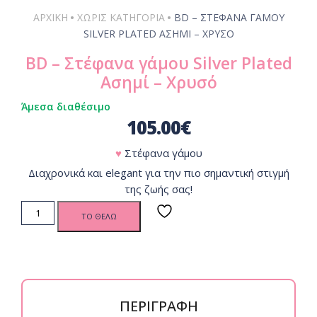
•
•
ΑΡΧΙΚΗ
ΧΩΡΊΣ ΚΑΤΗΓΟΡΊΑ
BD – ΣΤΈΦΑΝΑ ΓΆΜΟΥ
SILVER PLATED ΑΣΗΜΊ – ΧΡΥΣΌ
BD – Στέφανα γάμου Silver Plated
Ασημί – Χρυσό
Άμεσα διαθέσιμο
105.00
€
♥
Στέφανα γάμου
Διαχρονικά και elegant για την πιο σημαντική στιγμή
της ζωής σας!
BD -
ΤΟ ΘΕΛΩ
Στέφανα
γάμου
Silver
Plated
Ασημί -
Χρυσό
quantity
ΠΕΡΙΓΡΑΦΗ