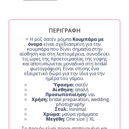
την
κουμπάρα
με όνομα
quantity
ΠΕΡΙΓΡΑΦΗ
♥
Η ροζ σατέν ρόμπα
Κουμπάρα με
όνομα
είναι σχεδιασμένη για την
κουμπάρα που δίνει σημασία στην
αίσθηση και στη λεπτομέρεια, συνοδεύει
τις ώρες της προετοιμασίας της νύφης
και αποτυπώνεται μοναδικά στη bridal
φωτογράφιση. Είναι επίσης ένα
εξαιρετικό δώρο για την ίδια για την
ημέρα του γάμου.
Ύφασμα:
σατέν
Αίσθηση:
απαλή
Προσωποποίηση:
ναι
Χρήση:
bridal preparation, wedding
photography
Στυλ:
minimal
Χρώμα:
μαύρα γράμματα
Μεγέθη:
One size | XL
Το προιόν είναι προσωποποιημένο και